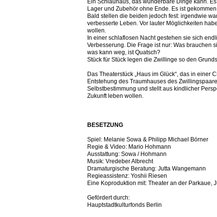
Ein Schlauhaus, das wunderbare Dinge kann. Es fu
Lager und Zubehör ohne Ende. Es ist gekommen,
Bald stellen die beiden jedoch fest: irgendwie 
verbesserte Leben. Vor lauter Möglichkeiten habe
wollen.
In einer schlaflosen Nacht gestehen sie sich endli
Verbesserung. Die Frage ist nur: Was brauchen 
was kann weg, ist Quatsch?
Stück für Stück legen die Zwillinge so den Grunds
Das Theaterstück „Haus im Glück“, das in eine
Entstehung des Traumhauses des Zwillingspaares
Selbstbestimmung und stellt aus kindlicher Perspekt
Zukunft leben wollen.
BESETZUNG
Spiel: Melanie Sowa & Philipp Michael Börner
Regie & Video: Mario Hohmann
Ausstattung: Sowa / Hohmann
Musik: Vredeber Albrecht
Dramaturgische Beratung: Jutta Wangemann
Regieassistenz: Yoshii Riesen
Eine Koproduktion mit: Theater an der Parkaue, J
Gefördert durch:
Hauptstadtkulturfonds Berlin