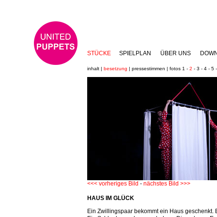
STÜCKE
SPIELPLAN
ÜBER UNS
DOW
inhalt
|
besetzung
| pressestimmen | fotos
1
-
2
-
3
-
4
-
5
<<< vorheriges Bild
-
nächstes Bild >>>
HAUS IM GLÜCK
Ein Zwillingspaar bekommt ein Haus geschenkt. 